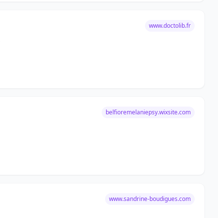
www.doctolib.fr
s
belfioremelaniepsy.wixsite.com
www.sandrine-boudigues.com