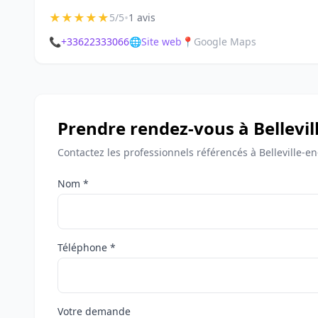
★
★
★
★
★
•
5/5
1 avis
📞
+33622333066
🌐
Site web
📍
Google Maps
Prendre rendez-vous à Bellevil
Contactez les professionnels référencés à Belleville-e
Nom *
Téléphone *
Votre demande