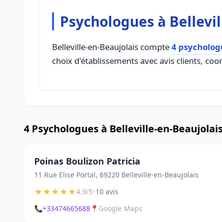
Psychologues à Bellevil
Belleville-en-Beaujolais compte
4 psycholog
choix d'établissements avec avis clients, coo
4 Psychologues à Belleville-en-Beaujolai
Poinas Boulizon Patricia
11 Rue Elise Portal, 69220 Belleville-en-Beaujolais
★
★
★
★
★
•
4.9/5
10 avis
📞
+33474665688
📍
Google Maps