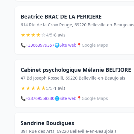
Beatrice BRAC DE LA PERRIERE
614 Rte de la Croix Rouge, 69220 Belleville-en-Beaujolai
★
★
★
★
☆
•
4/5
8 avis
📞
+33663979357
🌐
Site web
📍
Google Maps
Cabinet psychologique Mélanie BELFIORE
47 Bd Joseph Rosselli, 69220 Belleville-en-Beaujolais
★
★
★
★
★
•
5/5
1 avis
📞
+33769558230
🌐
Site web
📍
Google Maps
Sandrine Boudigues
391 Rue des Arts, 69220 Belleville-en-Beaujolais