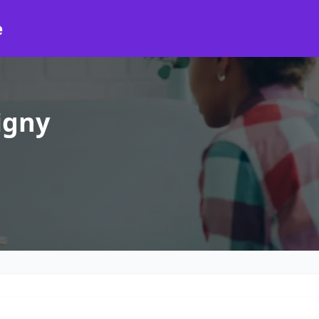
e
igny