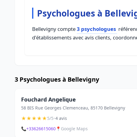
Psychologues à Bellevi
Bellevigny compte
3 psychologues
référenc
d'établissements avec avis clients, coordonné
3 Psychologues à Bellevigny
Fouchard Angelique
58 BIS Rue Georges Clemenceau, 85170 Bellevigny
★
★
★
★
★
•
5/5
4 avis
📞
+33626615060
📍
Google Maps