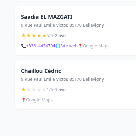
Saadia EL MAZGATI
9 Rue Paul Emile Victor, 85170 Bellevigny
★
★
★
★
★
•
5/5
2 avis
📞
+33614434704
🌐
Site web
📍
Google Maps
Chaillou Cédric
9 Rue Paul Emile Victor, 85170 Bellevigny
★
☆
☆
☆
☆
•
1/5
1 avis
📍
Google Maps