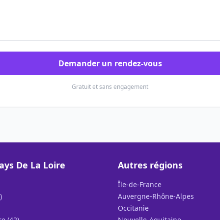
Demander un rendez-vous
Gratuit et sans engagement
ays De La Loire
Autres régions
Île-de-France
)
Auvergne-Rhône-Alpes
Occitanie
e (42)
Nouvelle-Aquitaine