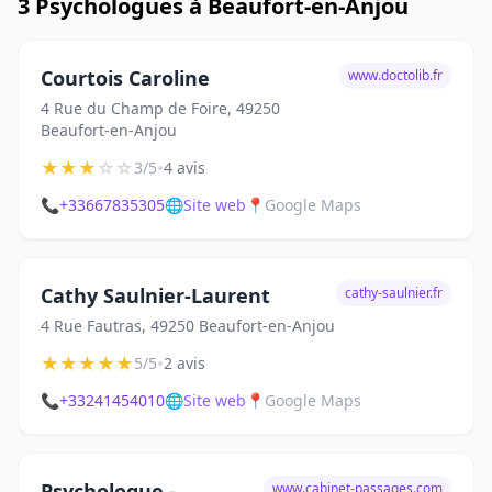
3 Psychologues à Beaufort-en-Anjou
Courtois Caroline
www.doctolib.fr
4 Rue du Champ de Foire, 49250
Beaufort-en-Anjou
★
★
★
☆
☆
•
3/5
4 avis
📞
+33667835305
🌐
Site web
📍
Google Maps
Cathy Saulnier-Laurent
cathy-saulnier.fr
4 Rue Fautras, 49250 Beaufort-en-Anjou
★
★
★
★
★
•
5/5
2 avis
📞
+33241454010
🌐
Site web
📍
Google Maps
Psychologue -
www.cabinet-passages.com