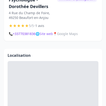
Dorothée Devillers
4 Rue du Champ de Foire,
49250 Beaufort-en-Anjou
★
★
★
★
★
•
5/5
1 avis
📞
+33770381836
🌐
Site web
📍
Google Maps
Localisation