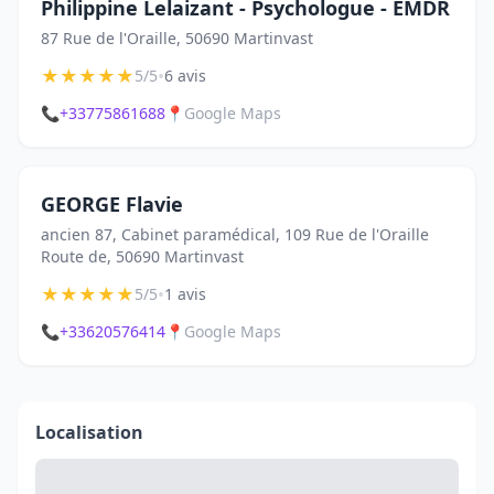
Philippine Lelaizant - Psychologue - EMDR
87 Rue de l'Oraille, 50690 Martinvast
★
★
★
★
★
•
5/5
6 avis
📞
+33775861688
📍
Google Maps
GEORGE Flavie
ancien 87, Cabinet paramédical, 109 Rue de l'Oraille
Route de, 50690 Martinvast
★
★
★
★
★
•
5/5
1 avis
📞
+33620576414
📍
Google Maps
Localisation