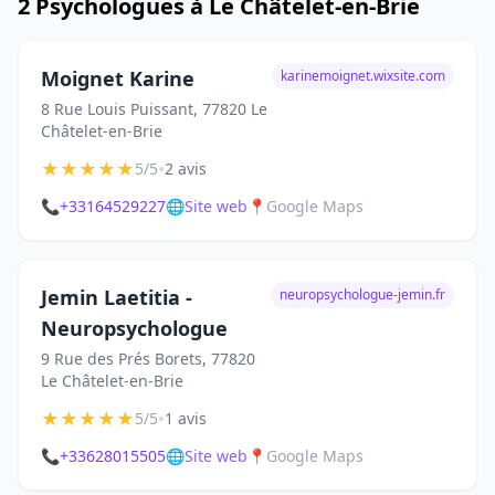
2 Psychologues à Le Châtelet-en-Brie
Moignet Karine
karinemoignet.wixsite.com
8 Rue Louis Puissant, 77820 Le
Châtelet-en-Brie
★
★
★
★
★
•
5/5
2 avis
📞
+33164529227
🌐
Site web
📍
Google Maps
Jemin Laetitia -
neuropsychologue-jemin.fr
Neuropsychologue
9 Rue des Prés Borets, 77820
Le Châtelet-en-Brie
★
★
★
★
★
•
5/5
1 avis
📞
+33628015505
🌐
Site web
📍
Google Maps