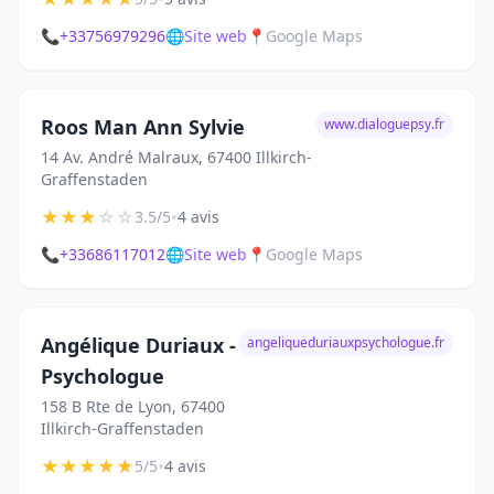
📞
+33756979296
🌐
Site web
📍
Google Maps
Roos Man Ann Sylvie
www.dialoguepsy.fr
14 Av. André Malraux, 67400 Illkirch-
Graffenstaden
★
★
★
☆
☆
•
3.5/5
4 avis
📞
+33686117012
🌐
Site web
📍
Google Maps
Angélique Duriaux -
angeliqueduriauxpsychologue.fr
Psychologue
158 B Rte de Lyon, 67400
Illkirch-Graffenstaden
★
★
★
★
★
•
5/5
4 avis