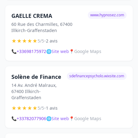
GAELLE CREMA
www.hypnosez.com
60 Rue des Charmilles, 67400
Illkirch-Graffenstaden
★
★
★
★
★
•
5/5
2 avis
📞
+33698175972
🌐
Site web
📍
Google Maps
Solène de Finance
sdefinancepsycholo.wixsite.com
14 Av. André Malraux,
67400 Illkirch-
Graffenstaden
★
★
★
★
★
•
5/5
1 avis
📞
+33782077906
🌐
Site web
📍
Google Maps