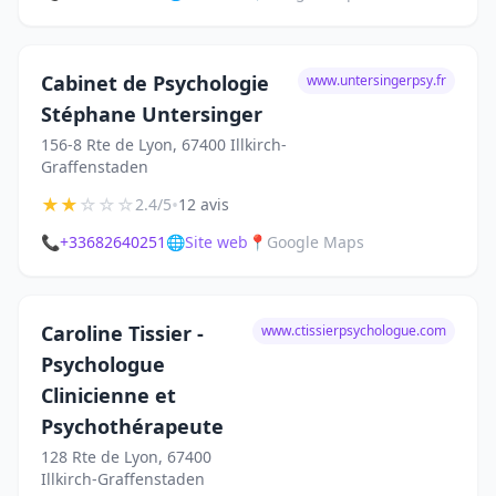
Cabinet de Psychologie
www.untersingerpsy.fr
Stéphane Untersinger
156-8 Rte de Lyon, 67400 Illkirch-
Graffenstaden
★
★
☆
☆
☆
•
2.4/5
12 avis
📞
+33682640251
🌐
Site web
📍
Google Maps
Caroline Tissier -
www.ctissierpsychologue.com
Psychologue
Clinicienne et
Psychothérapeute
128 Rte de Lyon, 67400
Illkirch-Graffenstaden