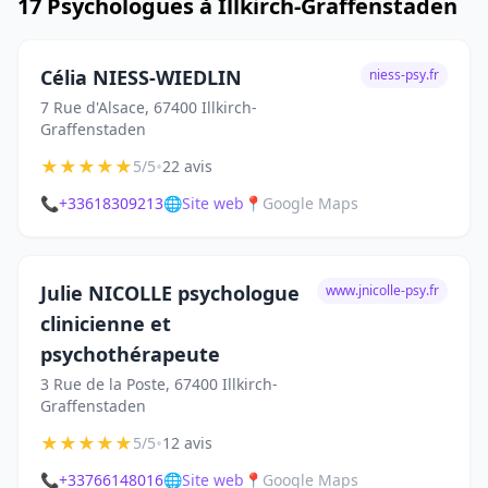
17 Psychologues à Illkirch-Graffenstaden
Célia NIESS-WIEDLIN
niess-psy.fr
7 Rue d'Alsace, 67400 Illkirch-
Graffenstaden
★
★
★
★
★
•
5/5
22 avis
📞
+33618309213
🌐
Site web
📍
Google Maps
Julie NICOLLE psychologue
www.jnicolle-psy.fr
clinicienne et
psychothérapeute
3 Rue de la Poste, 67400 Illkirch-
Graffenstaden
★
★
★
★
★
•
5/5
12 avis
📞
+33766148016
🌐
Site web
📍
Google Maps