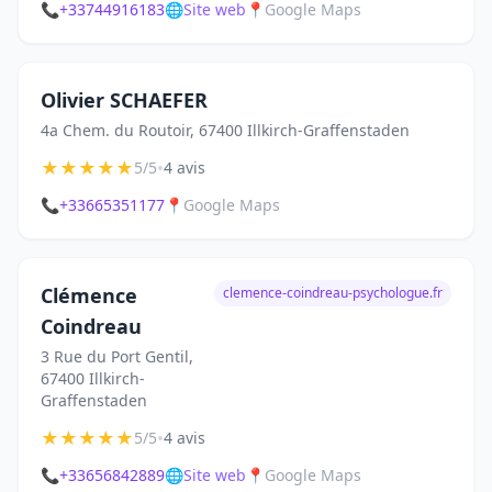
📞
+33744916183
🌐
Site web
📍
Google Maps
Olivier SCHAEFER
4a Chem. du Routoir, 67400 Illkirch-Graffenstaden
★
★
★
★
★
•
5/5
4 avis
📞
+33665351177
📍
Google Maps
Clémence
clemence-coindreau-psychologue.fr
Coindreau
3 Rue du Port Gentil,
67400 Illkirch-
Graffenstaden
★
★
★
★
★
•
5/5
4 avis
📞
+33656842889
🌐
Site web
📍
Google Maps