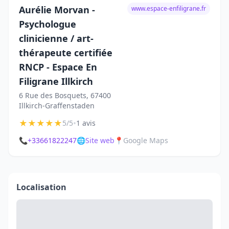
Aurélie Morvan -
www.espace-enfiligrane.fr
Psychologue
clinicienne / art-
thérapeute certifiée
RNCP - Espace En
Filigrane Illkirch
6 Rue des Bosquets, 67400
Illkirch-Graffenstaden
★
★
★
★
★
•
5/5
1 avis
📞
+33661822247
🌐
Site web
📍
Google Maps
Localisation