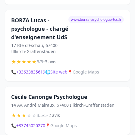
BORZA Lucas -
www.borza-psychologue-tcc.fr
psychologue - chargé
d'enseignement UdS
17 Rte d'Eschau, 67400
Illkirch-Graffenstaden
★
★
★
★
★
•
5/5
3 avis
📞
+33633835619
🌐
Site web
📍
Google Maps
Cécile Canonge Psychologue
14 Av. André Malraux, 67400 Illkirch-Graffenstaden
★
★
★
☆
☆
•
3.5/5
2 avis
📞
+33745020270
📍
Google Maps