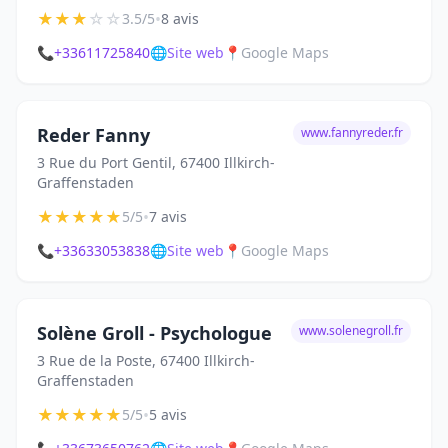
★
★
★
☆
☆
•
3.5/5
8 avis
📞
+33611725840
🌐
Site web
📍
Google Maps
Reder Fanny
www.fannyreder.fr
3 Rue du Port Gentil, 67400 Illkirch-
Graffenstaden
★
★
★
★
★
•
5/5
7 avis
📞
+33633053838
🌐
Site web
📍
Google Maps
Solène Groll - Psychologue
www.solenegroll.fr
3 Rue de la Poste, 67400 Illkirch-
Graffenstaden
★
★
★
★
★
•
5/5
5 avis