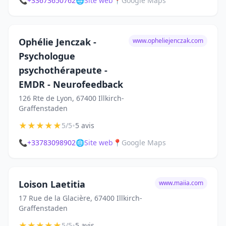
📞
+33673650762
🌐
Site web
📍
Google Maps
Ophélie Jenczak -
www.opheliejenczak.com
Psychologue
psychothérapeute -
EMDR - Neurofeedback
126 Rte de Lyon, 67400 Illkirch-
Graffenstaden
★
★
★
★
★
•
5/5
5 avis
📞
+33783098902
🌐
Site web
📍
Google Maps
Loison Laetitia
www.maiia.com
17 Rue de la Glacière, 67400 Illkirch-
Graffenstaden
★
★
★
★
★
•
5/5
5 avis