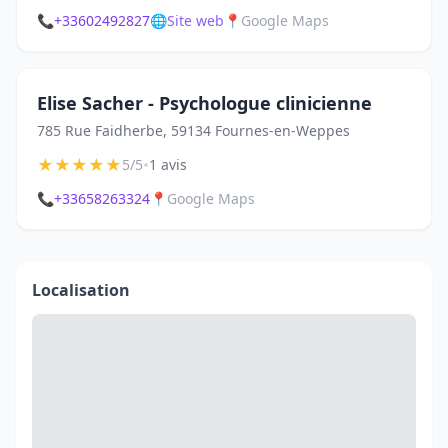
📞
+33602492827
🌐
Site web
📍
Google Maps
Elise Sacher - Psychologue clinicienne
785 Rue Faidherbe, 59134 Fournes-en-Weppes
★
★
★
★
★
•
5/5
1 avis
📞
+33658263324
📍
Google Maps
Localisation