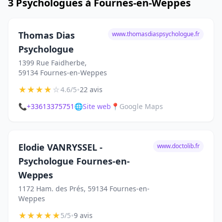
3 Psychologues à Fournes-en-Weppes
Thomas Dias
www.thomasdiaspsychologue.fr
Psychologue
1399 Rue Faidherbe,
59134 Fournes-en-Weppes
★
★
★
★
☆
•
4.6/5
22 avis
📞
+33613375751
🌐
Site web
📍
Google Maps
Elodie VANRYSSEL -
www.doctolib.fr
Psychologue Fournes-en-
Weppes
1172 Ham. des Prés, 59134 Fournes-en-
Weppes
★
★
★
★
★
•
5/5
9 avis