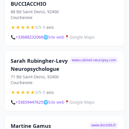
BUCCIACCHIO
88 Bd Saint-Denis, 92400
Courbevoie
★
★
★
★
★
•
5/5
1 avis
📞
+33688232066
🌐
Site web
📍
Google Maps
Sarah Rubingher-Levy
www.cabinet-neuropsy.com
Neuropsychologue
71 Bd Saint-Denis, 92400
Courbevoie
★
★
★
★
★
•
5/5
1 avis
📞
+33659447625
🌐
Site web
📍
Google Maps
Martine Gamus
www.doctolib.fr