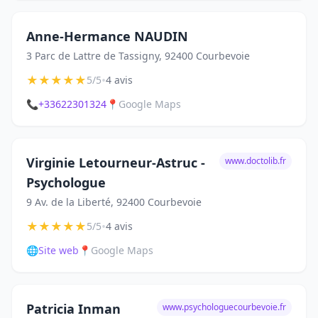
Anne-Hermance NAUDIN
3 Parc de Lattre de Tassigny, 92400 Courbevoie
★
★
★
★
★
•
5/5
4 avis
📞
+33622301324
📍
Google Maps
Virginie Letourneur-Astruc -
www.doctolib.fr
Psychologue
9 Av. de la Liberté, 92400 Courbevoie
★
★
★
★
★
•
5/5
4 avis
🌐
Site web
📍
Google Maps
Patricia Inman
www.psychologuecourbevoie.fr