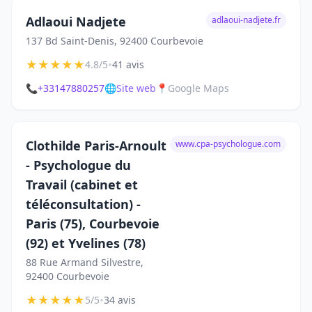
Adlaoui Nadjete
adlaoui-nadjete.fr
137 Bd Saint-Denis, 92400 Courbevoie
★
★
★
★
★
•
4.8/5
41 avis
📞
+33147880257
🌐
Site web
📍
Google Maps
Clothilde Paris-Arnoult
www.cpa-psychologue.com
- Psychologue du
Travail (cabinet et
téléconsultation) -
Paris (75), Courbevoie
(92) et Yvelines (78)
88 Rue Armand Silvestre,
92400 Courbevoie
★
★
★
★
★
•
5/5
34 avis