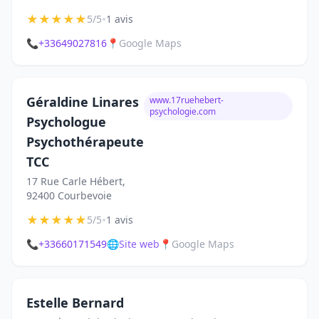
★
★
★
★
★
•
5/5
1 avis
📞
+33649027816
📍
Google Maps
Géraldine Linares
www.17ruehebert-
psychologie.com
Psychologue
Psychothérapeute
TCC
17 Rue Carle Hébert,
92400 Courbevoie
★
★
★
★
★
•
5/5
1 avis
📞
+33660171549
🌐
Site web
📍
Google Maps
Estelle Bernard