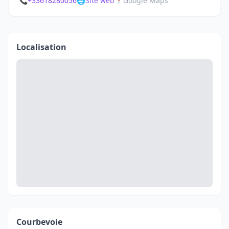
📞
+33618280056
🌐
Site web
📍
Google Maps
Localisation
Courbevoie