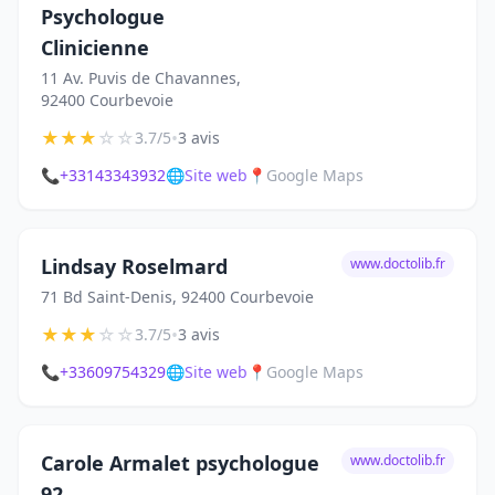
Psychologue
Clinicienne
11 Av. Puvis de Chavannes,
92400 Courbevoie
★
★
★
☆
☆
•
3.7/5
3 avis
📞
+33143343932
🌐
Site web
📍
Google Maps
Lindsay Roselmard
www.doctolib.fr
71 Bd Saint-Denis, 92400 Courbevoie
★
★
★
☆
☆
•
3.7/5
3 avis
📞
+33609754329
🌐
Site web
📍
Google Maps
Carole Armalet psychologue
www.doctolib.fr
92