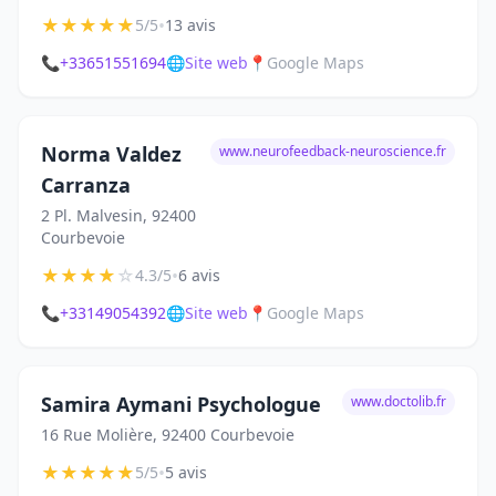
★
★
★
★
★
•
5/5
13 avis
📞
+33651551694
🌐
Site web
📍
Google Maps
Norma Valdez
www.neurofeedback-neuroscience.fr
Carranza
2 Pl. Malvesin, 92400
Courbevoie
★
★
★
★
☆
•
4.3/5
6 avis
📞
+33149054392
🌐
Site web
📍
Google Maps
Samira Aymani Psychologue
www.doctolib.fr
16 Rue Molière, 92400 Courbevoie
★
★
★
★
★
•
5/5
5 avis