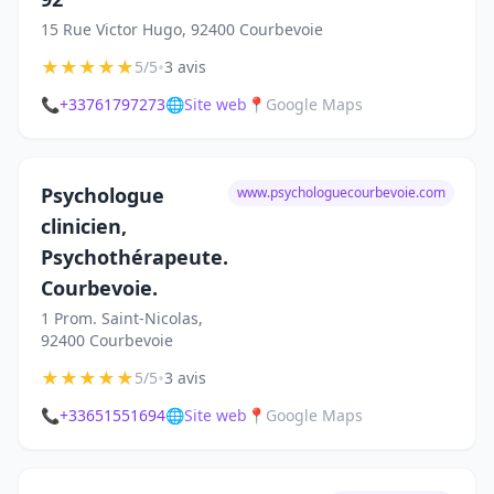
15 Rue Victor Hugo, 92400 Courbevoie
★
★
★
★
★
•
5/5
3 avis
📞
+33761797273
🌐
Site web
📍
Google Maps
Psychologue
www.psychologuecourbevoie.com
clinicien,
Psychothérapeute.
Courbevoie.
1 Prom. Saint-Nicolas,
92400 Courbevoie
★
★
★
★
★
•
5/5
3 avis
📞
+33651551694
🌐
Site web
📍
Google Maps