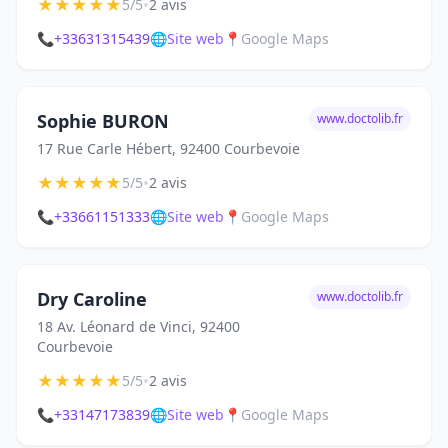
★
★
★
★
★
•
5/5
2 avis
📞
+33631315439
🌐
Site web
📍
Google Maps
Sophie BURON
www.doctolib.fr
17 Rue Carle Hébert, 92400 Courbevoie
★
★
★
★
★
•
5/5
2 avis
📞
+33661151333
🌐
Site web
📍
Google Maps
Dry Caroline
www.doctolib.fr
18 Av. Léonard de Vinci, 92400
Courbevoie
★
★
★
★
★
•
5/5
2 avis
📞
+33147173839
🌐
Site web
📍
Google Maps