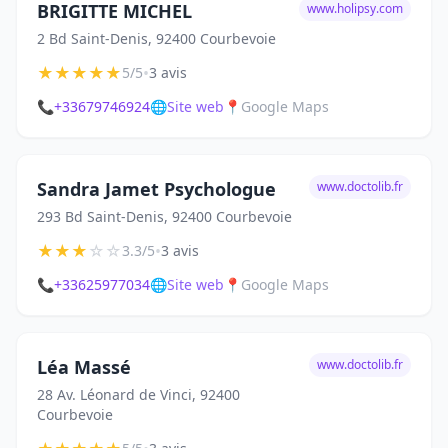
BRIGITTE MICHEL
www.holipsy.com
2 Bd Saint-Denis, 92400 Courbevoie
★
★
★
★
★
•
5/5
3 avis
📞
+33679746924
🌐
Site web
📍
Google Maps
Sandra Jamet Psychologue
www.doctolib.fr
293 Bd Saint-Denis, 92400 Courbevoie
★
★
★
☆
☆
•
3.3/5
3 avis
📞
+33625977034
🌐
Site web
📍
Google Maps
Léa Massé
www.doctolib.fr
28 Av. Léonard de Vinci, 92400
Courbevoie