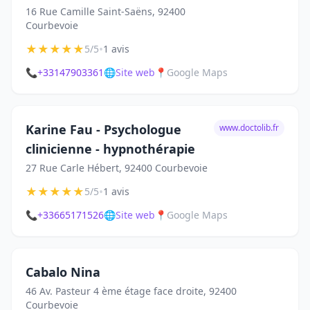
16 Rue Camille Saint-Saëns, 92400
Courbevoie
★
★
★
★
★
•
5/5
1 avis
📞
+33147903361
🌐
Site web
📍
Google Maps
Karine Fau - Psychologue
www.doctolib.fr
clinicienne - hypnothérapie
27 Rue Carle Hébert, 92400 Courbevoie
★
★
★
★
★
•
5/5
1 avis
📞
+33665171526
🌐
Site web
📍
Google Maps
Cabalo Nina
46 Av. Pasteur 4 ème étage face droite, 92400
Courbevoie