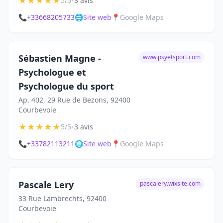
★
★
★
★
★
•
5/5
3 avis
📞
+33668205733
🌐
Site web
📍
Google Maps
Sébastien Magne -
www.psyetsport.com
Psychologue et
Psychologue du sport
Ap. 402, 29 Rue de Bezons, 92400
Courbevoie
★
★
★
★
★
•
5/5
3 avis
📞
+33782113211
🌐
Site web
📍
Google Maps
Pascale Lery
pascalery.wixsite.com
33 Rue Lambrechts, 92400
Courbevoie