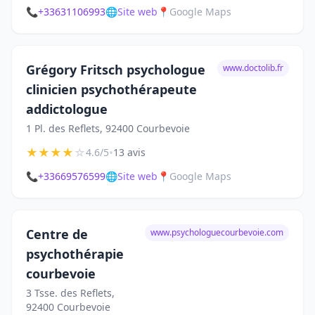
📞
+33631106993
🌐
Site web
📍
Google Maps
Grégory Fritsch psychologue
www.doctolib.fr
clinicien psychothérapeute
addictologue
1 Pl. des Reflets, 92400 Courbevoie
★
★
★
★
☆
•
4.6/5
13 avis
📞
+33669576599
🌐
Site web
📍
Google Maps
Centre de
www.psychologuecourbevoie.com
psychothérapie
courbevoie
3 Tsse. des Reflets,
92400 Courbevoie