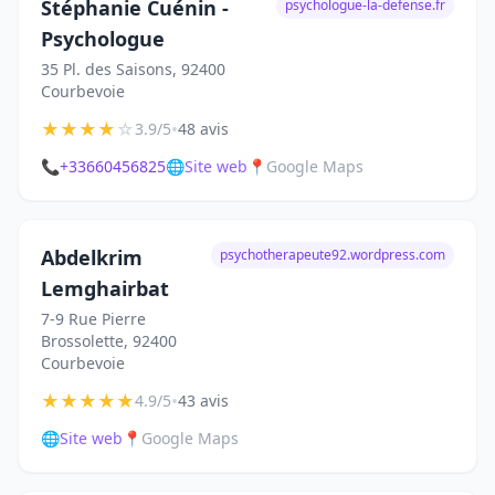
Stéphanie Cuénin -
psychologue-la-defense.fr
Psychologue
35 Pl. des Saisons, 92400
Courbevoie
★
★
★
★
☆
•
3.9/5
48 avis
📞
+33660456825
🌐
Site web
📍
Google Maps
Abdelkrim
psychotherapeute92.wordpress.com
Lemghairbat
7-9 Rue Pierre
Brossolette, 92400
Courbevoie
★
★
★
★
★
•
4.9/5
43 avis
🌐
Site web
📍
Google Maps