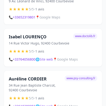
9 Av. Léonard de Vinci, 92400 Courbevoie
★
★
★
★
★
•
5/5
1 avis
📞
+33652319801
📍
Google Maps
Isabel LOURENÇO
www.doctolib.fr
14 Rue Victor Hugo, 92400 Courbevoie
★
★
★
★
★
•
5/5
1 avis
📞
+33764056800
🌐
Site web
📍
Google Maps
Auréline CORDIER
www.psy-consulting.fr
34 Rue Jean Baptiste Charcot,
92400 Courbevoie
★
★
★
★
★
•
5/5
1 avis