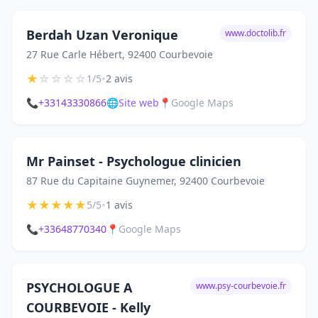
Berdah Uzan Veronique
www.doctolib.fr
27 Rue Carle Hébert, 92400 Courbevoie
★
☆
☆
☆
☆
•
1/5
2 avis
📞
+33143330866
🌐
Site web
📍
Google Maps
Mr Painset - Psychologue clinicien
87 Rue du Capitaine Guynemer, 92400 Courbevoie
★
★
★
★
★
•
5/5
1 avis
📞
+33648770340
📍
Google Maps
PSYCHOLOGUE A
www.psy-courbevoie.fr
COURBEVOIE - Kelly