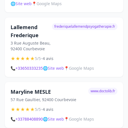
🌐
Site web
📍
Google Maps
Lallemend
frederiquelallemendpsyogatherapie.fr
Frederique
3 Rue Auguste Beau,
92400 Courbevoie
★
★
★
★
★
•
5/5
4 avis
📞
+33650333235
🌐
Site web
📍
Google Maps
Maryline MESLE
www.doctolib.fr
57 Rue Gaultier, 92400 Courbevoie
★
★
★
★
★
•
5/5
4 avis
📞
+33788408890
🌐
Site web
📍
Google Maps