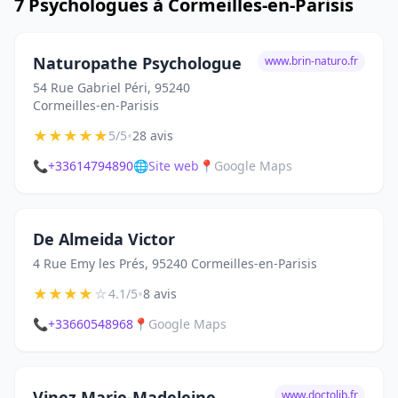
7 Psychologues à Cormeilles-en-Parisis
Naturopathe Psychologue
www.brin-naturo.fr
54 Rue Gabriel Péri, 95240
Cormeilles-en-Parisis
★
★
★
★
★
•
5/5
28 avis
📞
+33614794890
🌐
Site web
📍
Google Maps
De Almeida Victor
4 Rue Emy les Prés, 95240 Cormeilles-en-Parisis
★
★
★
★
☆
•
4.1/5
8 avis
📞
+33660548968
📍
Google Maps
Vinez Marie-Madeleine
www.doctolib.fr