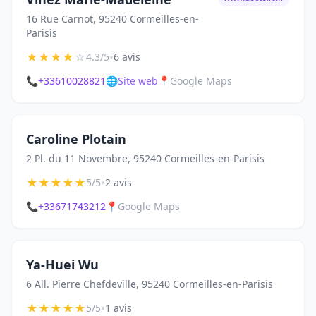
16 Rue Carnot, 95240 Cormeilles-en-
Parisis
★
★
★
★
☆
•
4.3/5
6 avis
📞
+33610028821
🌐
Site web
📍
Google Maps
Caroline Plotain
2 Pl. du 11 Novembre, 95240 Cormeilles-en-Parisis
★
★
★
★
★
•
5/5
2 avis
📞
+33671743212
📍
Google Maps
Ya-Huei Wu
6 All. Pierre Chefdeville, 95240 Cormeilles-en-Parisis
★
★
★
★
★
•
5/5
1 avis