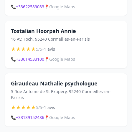
📞
+33622589083
📍
Google Maps
Tostalian Hoorpah Annie
16 Av. Foch, 95240 Cormeilles-en-Parisis
★
★
★
★
★
•
5/5
1 avis
📞
+33614533100
📍
Google Maps
Giraudeau Nathalie psychologue
5 Rue Antoine de St Exupery, 95240 Cormeilles-en-
Parisis
★
★
★
★
★
•
5/5
1 avis
📞
+33139152486
📍
Google Maps