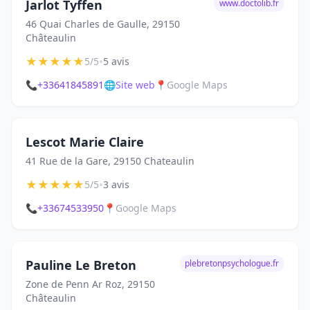
Jarlot Tyffen
www.doctolib.fr
46 Quai Charles de Gaulle, 29150
Châteaulin
★
★
★
★
★
•
5/5
5 avis
📞
+33641845891
🌐
Site web
📍
Google Maps
Lescot Marie Claire
41 Rue de la Gare, 29150 Chateaulin
★
★
★
★
★
•
5/5
3 avis
📞
+33674533950
📍
Google Maps
Pauline Le Breton
plebretonpsychologue.fr
Zone de Penn Ar Roz, 29150
Châteaulin