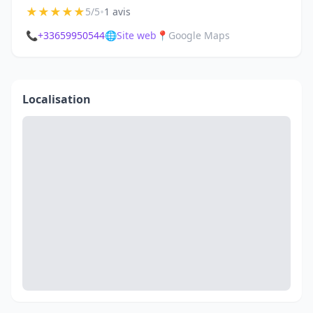
★
★
★
★
★
•
5/5
1 avis
📞
+33659950544
🌐
Site web
📍
Google Maps
Localisation