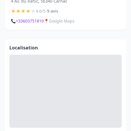
4 Av. du Rahic, 56340 Carnac
★
★
★
★
☆
•
4.6/5
9 avis
📞
+33603751810
📍
Google Maps
Localisation