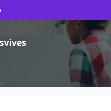
e
svives