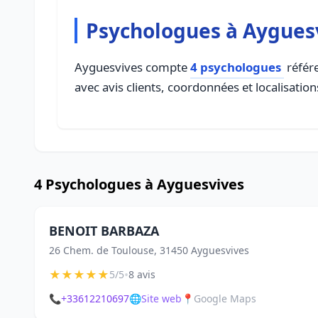
Psychologues à Aygues
Ayguesvives compte
4 psychologues
référe
avec avis clients, coordonnées et localisation
4 Psychologues à Ayguesvives
BENOIT BARBAZA
26 Chem. de Toulouse, 31450 Ayguesvives
★
★
★
★
★
•
5/5
8 avis
📞
+33612210697
🌐
Site web
📍
Google Maps