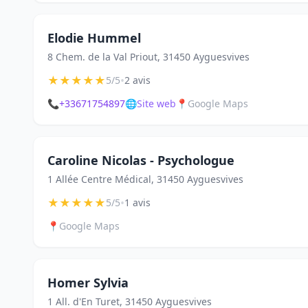
Elodie Hummel
8 Chem. de la Val Priout, 31450 Ayguesvives
★
★
★
★
★
•
5/5
2 avis
📞
+33671754897
🌐
Site web
📍
Google Maps
Caroline Nicolas - Psychologue
1 Allée Centre Médical, 31450 Ayguesvives
★
★
★
★
★
•
5/5
1 avis
📍
Google Maps
Homer Sylvia
1 All. d'En Turet, 31450 Ayguesvives