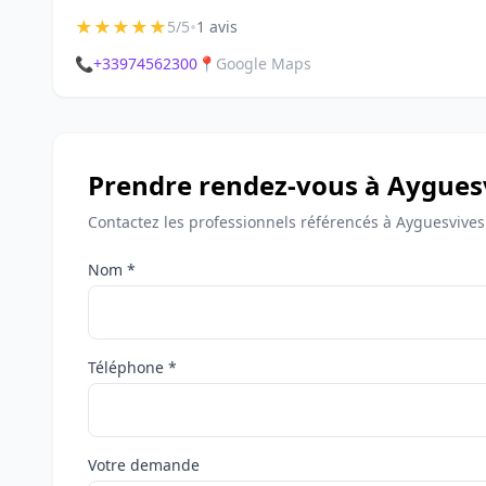
★
★
★
★
★
•
5/5
1 avis
📞
+33974562300
📍
Google Maps
Prendre rendez-vous à Aygues
Contactez les professionnels référencés à Ayguesvives
Nom *
Téléphone *
Votre demande