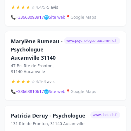
★
★
★
★
☆
•
4.4/5
5 avis
📞
+33663093917
🌐
Site web
📍
Google Maps
Marylène Rumeau -
www.psychologue-aucamville.fr
Psychologue
Aucamville 31140
47 Bis Rte de Fronton,
31140 Aucamville
★
★
★
★
☆
•
4/5
4 avis
📞
+33663810617
🌐
Site web
📍
Google Maps
Patricia Deruy - Psychologue
www.doctolib.fr
131 Rte de Fronton, 31140 Aucamville