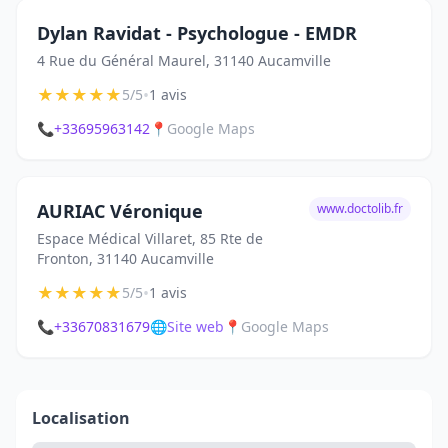
Dylan Ravidat - Psychologue - EMDR
4 Rue du Général Maurel, 31140 Aucamville
★
★
★
★
★
•
5/5
1 avis
📞
+33695963142
📍
Google Maps
AURIAC Véronique
www.doctolib.fr
Espace Médical Villaret, 85 Rte de
Fronton, 31140 Aucamville
★
★
★
★
★
•
5/5
1 avis
📞
+33670831679
🌐
Site web
📍
Google Maps
Localisation