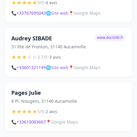
★
★
★
★
★
•
5/5
4 avis
📞
+33767695043
🌐
Site web
📍
Google Maps
Audrey SIBADE
www.doctolib.fr
31 Rte de Fronton, 31140 Aucamville
★
★
★
☆
☆
•
3.7/5
3 avis
📞
+33601321199
🌐
Site web
📍
Google Maps
Pages Julie
8 Pl. Nougein, 31140 Aucamville
★
★
★
★
★
•
5/5
2 avis
📞
+33610083667
📍
Google Maps