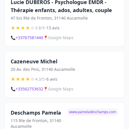
Lucie DUBEROS - Psychologue EMDR -
Thérapie enfants, ados, adultes, couple
47 bis Rte de Fronton, 31140 Aucamville
★
★
★
★
☆
•
3.8/5
13 avis
📞
+33767581440
📍
Google Maps
Cazeneuve Michel
20 Av. des Pins, 31140 Aucamville
★
★
★
★
☆
•
4.3/5
6 avis
📞
+33562753632
📍
Google Maps
Deschamps Pamela
www.pameladeschamps.com
115 Rte de Fronton, 31140
Aucamville